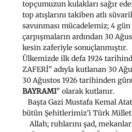
topçumuzun kulakları sağır ede
top atışlarını takiben atlı süva
savunması mücadelemiz; 4 gün
çarpışmaların ardından 30 Ağu
kesin zaferiyle sonuçlanmıştır.
Ülkemizde ilk defa 1924 tarih
ZAFERİ" adıyla kutlanan 30 Ağu
30 Ağustos 1926 tarihinden gü
BAYRAMI
" olarak kutlanır.
Başta Gazi Mustafa Kemal Atatü
bütün Şehitlerimiz'i Türk Millet
Allah; ruhlarını şad, mekanları