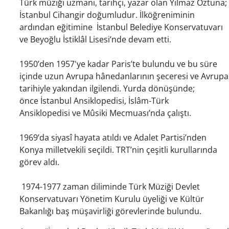
Türk müziği uzmanı, tarihçi, yazar olan Yılmaz Öztuna;
İstanbul Cihangir doğumludur. İlköğreniminin
ardından eğitimine İstanbul Belediye Konservatuvarı
ve Beyoğlu İstiklâl Lisesi’nde devam etti.
1950’den 1957'ye kadar Paris’te bulundu ve bu süre
içinde uzun Avrupa hânedanlarının şeceresi ve Avrupa
tarihiyle yakından ilgilendi. Yurda dönüşünde;
önce İstanbul Ansiklopedisi, İslâm-Türk
Ansiklopedisi ve Mûsiki Mecmuası’nda çalıştı.
1969’da siyasî hayata atıldı ve Adalet Partisi’nden
Konya milletvekili seçildi. TRT’nin çeşitli kurullarında
görev aldı.
1974-1977 zaman diliminde Türk Müziği Devlet
Konservatuvarı Yönetim Kurulu üyeliği ve Kültür
Bakanlığı baş müşavirliği görevlerinde bulundu.