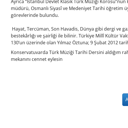
Ayrıca “İstanbul Devlet Klasik Türk Müziği Korosu”nun 
müdürü, Osmanlı Siyasî ve Medeniyet Tarihi öğretim üyel
görevlerinde bulundu.
Hayat, Tercüman, Son Havadis, Dünya gibi dergi ve gaz
bestekârlığı ve şairliği ile bilinir. Türkiye Millî Kültür 
130’un üzerinde olan Yılmaz Öztuna; 9 Şubat 2012 tarih
Konservatuvarda Türk Müziği Tarihi Dersini aldığım r
mekanını cennet eylesin
A