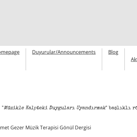
omepage
Duyurular/Announcements
Blog
Ak
 "
Müzikle Kalpteki Duyguları Uyandırmak
" başlıklı r